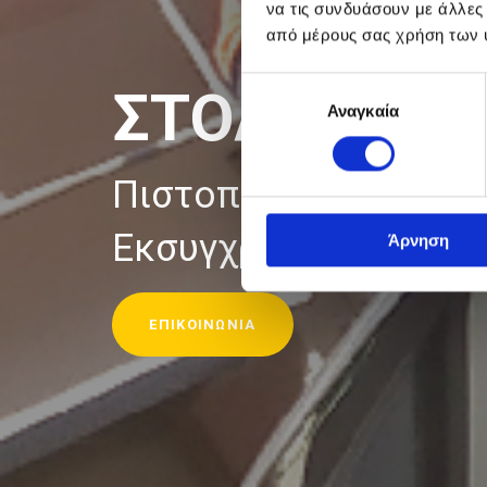
να τις συνδυάσουν με άλλες
από μέρους σας χρήση των 
Επιλογή
ΣΤΟΛΟΣ
Αναγκαία
συγκατάθεσης
Πιστοποιημένοι επαγ
Εκσυγχρονισμένα φο
Άρνηση
ΕΠΙΚΟΙΝΩΝΙΑ